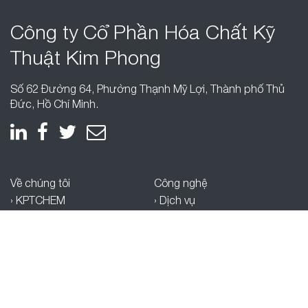
Công ty Cổ Phần
Hóa Chất Kỹ
Thuật
Kim Phong
Số 62 Đường 64, Phường Thạnh Mỹ Lợi, Thành phố Thủ
Đức, Hồ Chí Minh.
Về chúng tôi
Công nghệ
› KPTCHEM
› Dịch vụ
› Quan hệ đối tác
› SDG
Bản tin
Khác
› Thành tựu
› Tuyển dụng
› Blog
› Chính sách bảo mật