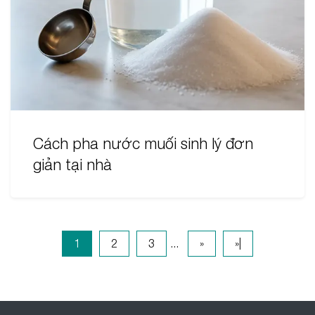
Cách pha nước muối sinh lý đơn
giản tại nhà
1
2
3
...
»
»|