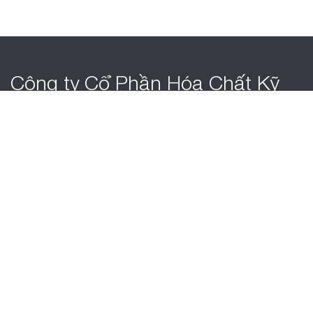
Công ty Cổ Phần
Hóa Chất Kỹ
Thuật
Kim Phong
Số 62 Đường 64, Phường Thạnh Mỹ Lợi, Thành phố Thủ
Đức, Hồ Chí Minh.
Về chúng tôi
Công nghệ
› KPTCHEM
› Dịch vụ
› Quan hệ đối tác
› SDG
Bản tin
Khác