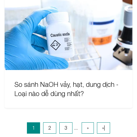
So sánh NaOH vảy, hạt, dung dịch -
Loại nào dễ dùng nhất?
1
2
3
...
»
»|