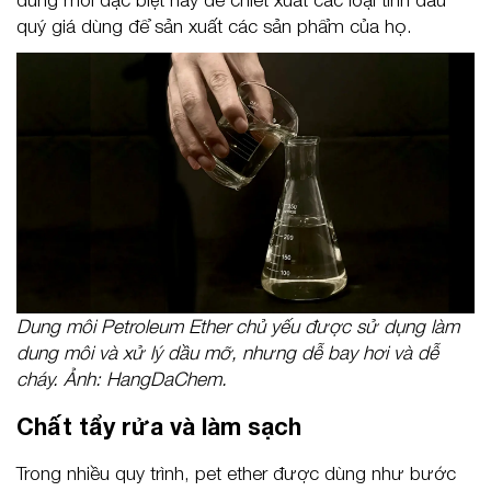
quý giá dùng để sản xuất các sản phẩm của họ.
Dung môi Petroleum Ether chủ yếu được sử dụng làm
dung môi và xử lý dầu mỡ, nhưng dễ bay hơi và dễ
cháy. Ảnh: HangDaChem.
Chất tẩy rửa và làm sạch
Trong nhiều quy trình, pet ether được dùng như bước