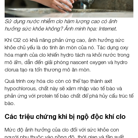
Sử dụng nước nhiễm clo hàm lượng cao có ảnh
hưởng sức khỏe không? Ảnh minh họa: Internet.
Khí Cl2 có khả năng phản ứng cao, ảnh hưởng sức
khỏe chủ yếu là do tính ăn mòn của nó. Tác dụng oxy
hóa mạnh của clo khiến hydro tách ra khỏi nước trong
mô ẩm, dẫn đến giải phóng nascent oxygen và hydro
clorua tạo ra tổn thương mô ăn mòn.
Quá trình oxy hóa clo còn có thể tạo thành axit
hypochlorous, chất này sẽ xâm nhập vào tế bào và
phản ứng với protein tế bào chất để phá hủy cấu trúc tế
bào.
Các triệu chứng khi bị ngộ độc khí clo
Mức độ ảnh hưởng của clo đối với sức khỏe con
người phụ thuộc vào nồng độ, thời gian và tần suất