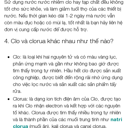
Sử dụng nước nước nhiễm clo hay tạp chất đều không
tốt cho sức khỏe, và làm giảm tuổi thọ của các thiết bị
nước. Nếu thời gian kéo dài 1-2 ngày mà nước vẫn
còn màu đục hoặc có mùi lạ, tốt nhất là bạn hãy liên hệ
đơn vị cung cấp nước để được hỗ trợ.
4. Clo và clorua khác nhau như thế nào?
Clo: là loại khí hai nguyên tử và có màu vàng lục,
phản ứng mạnh và gần như không bao giờ được
tìm thấy trong tự nhiên. Hầu hết clo được sản xuất
công nghiệp, được biết đến rộng rãi nhờ ứng dụng
cho việc lọc nước và sản xuất các sản phẩm tẩy
rửa.
Clorua: là dạng ion tích điện âm của Clo, được tạo
ra khi Clo nhận electron và kết hợp với các nguyên
tố khác. Clorua được tìm thấy nhiều trong tự nhiên
và là thành phần của các muối trung tính như
natri
clorua
(muối ăn), kali clorua và canxi clorua.