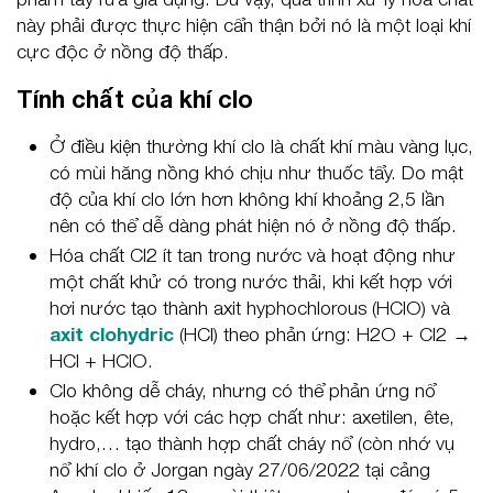
này phải được thực hiện cẩn thận bởi nó là một loại khí
cực độc ở nồng độ thấp.
Tính chất của khí clo
Ở điều kiện thường khí clo là chất khí màu vàng lục,
có mùi hăng nồng khó chịu như thuốc tẩy. Do mật
độ của khí clo lớn hơn không khí khoảng 2,5 lần
nên có thể dễ dàng phát hiện nó ở nồng độ thấp.
Hóa chất Cl2 ít tan trong nước và hoạt động như
một chất khử có trong nước thải, khi kết hợp với
hơi nước tạo thành axit hyphochlorous (HClO) và
axit clohydric
(HCl) theo phản ứng: H2O + Cl2 →
HCl + HClO.
Clo không dễ cháy, nhưng có thể phản ứng nổ
hoặc kết hợp với các hợp chất như: axetilen, ête,
hydro,… tạo thành hợp chất cháy nổ (còn nhớ vụ
nổ khí clo ở Jorgan ngày 27/06/2022 tại cảng