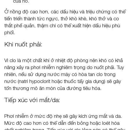
của nó.
Ở nồng độ cao hơn, các dấu hiệu và triệu chứng có thể
tiến triển thành tức ngực, thở khò khè, khó thở và co
thắt phế quản, thậm chí có thể xuất hiện dấu hiệu phù
phổi.
Khi nuốt phải:
Vì clo là một chất khí ở nhiệt độ phòng nên khó có khả
năng xảy ra phơi nhiễm nghiêm trọng do nuốt phải. Tuy
nhiên, nếu sử dụng nước máy có hòa tan clo trong
nước (natri hypoclorit hoặc thuốc tẩy gia dụng) sẽ gây
tổn thương mô ăn mòn của đường tiêu hóa.
Tiếp xúc với mắt/da:
Phơi nhiễm ở mức độ nhẹ sẽ gây kích ứng mắt và da.
Mức độ cao hơn có thể dẫn đến bỏng hoặc loét hóa
chất nghiêm trọng. Tiếp xúc với clo lỏng nén có thể gây