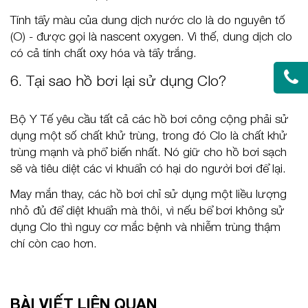
Tính tẩy màu của dung dịch nước clo là do nguyên tố
(O) - được gọi là nascent oxygen. Vì thế, dung dịch clo
có cả tính chất oxy hóa và tẩy trắng.
6. Tại sao hồ bơi lại sử dụng Clo?
Bộ Y Tế yêu cầu tất cả các hồ bơi công cộng phải sử
dụng một số chất khử trùng, trong đó Clo là chất khử
trùng mạnh và phổ biến nhất. Nó giữ cho hồ bơi sạch
sẽ và tiêu diệt các vi khuẩn có hại do người bơi để lại.
May mắn thay, các hồ bơi chỉ sử dụng một liều lượng
nhỏ đủ để diệt khuẩn mà thôi, vì nếu bể bơi không sử
dụng Clo thì nguy cơ mắc bệnh và nhiễm trùng thậm
chí còn cao hơn.
BÀI VIẾT LIÊN QUAN