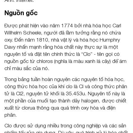
Nguồn gốc
Được phát hiện vào năm 1774 bởi nhà hóa học Carl
Wilhelm Scheele, người đã lầm tưởng rằng nó chứa
oxy. Đến năm 1810, nhà vật lý và hóa học Humphry
Davy nhấn mạnh rằng hóa chất này thực sự là một
nguyên tố và đặt tên chính thức là “Clo” - tên gọi có
nguồn gốc từ chloros (nghĩa là màu xanh lá cây) để ám
chỉ màu sắc của nó.
Trong bảng tuần hoàn nguyên các nguyên tố hóa học,
công thức hóa học của khí clo là Cl và công thức phân
tử là Cl2, nguyên tử khối là 35.453u. Nguyên tố này là
một phần của muối tạo thành dãy halogen, được chiết
xuất từ clorua thông qua quá trình oxy hóa và điện
phân.
Clo được sử dụng nhiều trong công nghiệp và các sản
phẩm tẩy rửa gia dụng. Dù vậy, quá trình xử lý hóa chất