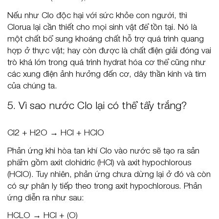
Nếu như Clo độc hại với sức khỏe con người, thì
Clorua lại cần thiết cho mọi sinh vật để tồn tại. Nó là
một chất bổ sung khoáng chất hỗ trợ quá trình quang
hợp ở thực vật; hay còn được là chất điện giải đóng vai
trò khá lớn trong quá trình hydrat hóa cơ thể cũng như
các xung điện ảnh hưởng đến cơ, dây thần kinh và tim
của chúng ta.
5. Vì sao nước Clo lại có thể tẩy trắng?
Cl2 + H2O → HCl + HClO
Phản ứng khi hòa tan khí Clo vào nước sẽ tạo ra sản
phẩm gồm axit clohidric (HCl) và axit hypochlorous
(HClO). Tuy nhiên, phản ứng chưa dừng lại ở đó và còn
có sự phân ly tiếp theo trong axit hypochlorous. Phản
ứng diễn ra như sau:
HCLO → HCl + (O)