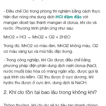
- Điều chế Clo trong phòng thí nghiệm bằng cách thực
hiện đun nóng nhẹ dung dịch
HCl đậm đặc
với
mangan dioxit tạo thành mangan di clorua, khí clo và
nước. Phương trình phản ứng như sau:
MnO2 + HCl → MnCl2 + Cl2 + 2H2O
Trong đó, MnO2 có màu đen, MnCl2 không màu, Cl2
có màu vàng lục và mùi hắc đặc trưng.
- Trong công nghiệp, khí Clo được điều chế bằng
phương pháp điện phân dung dịch natri clorua (NaCl,
nước muối) bão hòa có màng ngăn xốp, được gọi là
quá trình clo-kiềm. Cl2 thu được ở cực dương, khí
hydro thu được ở cực âm, dung dịch là NaOH.
2. Khí clo tồn tại bao lâu trong không khí?
Thông thường, khí clo dư sẽ tự tiêu tan nhanh chóng