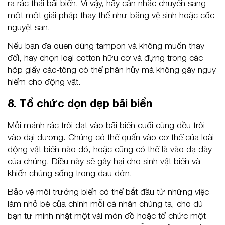
ra rác thải bãi biển. Vì vậy, hãy cân nhắc chuyển sang
một một giải pháp thay thế như băng vệ sinh hoặc cốc
nguyệt san.
Nếu bạn đã quen dùng tampon và không muốn thay
đổi, hãy chọn loại cotton hữu cơ và đựng trong các
hộp giấy các-tông có thể phân hủy mà không gây nguy
hiểm cho động vật.
8. Tổ chức dọn dẹp bãi biển
Mỗi mảnh rác trôi dạt vào bãi biển cuối cùng đều trôi
vào đại dương. Chúng có thể quấn vào cơ thể của loài
động vật biển nào đó, hoặc cũng có thể là vào dạ dày
của chúng. Điều này sẽ gây hại cho sinh vật biển và
khiến chúng sống trong đau đớn.
Bảo vệ môi trường biển có thể bắt đầu từ những việc
làm nhỏ bé của chính mỗi cá nhân chúng ta, cho dù
bạn tự mình nhặt một vài món đồ hoặc tổ chức một