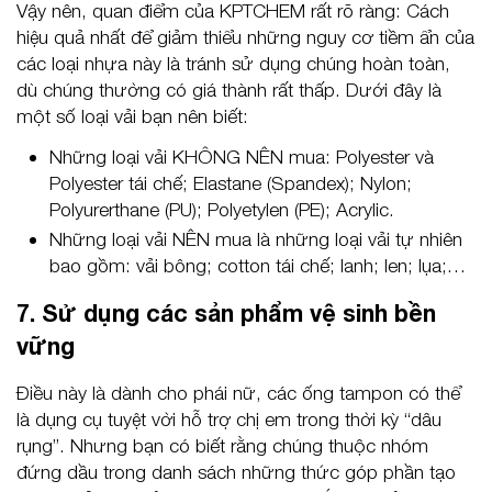
Vậy nên, quan điểm của KPTCHEM rất rõ ràng: Cách
hiệu quả nhất để giảm thiểu những nguy cơ tiềm ẩn của
các loại nhựa này là tránh sử dụng chúng hoàn toàn,
dù chúng thường có giá thành rất thấp. Dưới đây là
một số loại vải bạn nên biết:
Những loại vải KHÔNG NÊN mua: Polyester và
Polyester tái chế; Elastane (Spandex); Nylon;
Polyurerthane (PU); Polyetylen (PE); Acrylic.
Những loại vải NÊN mua là những loại vải tự nhiên
bao gồm: vải bông; cotton tái chế; lanh; len; lụa;…
7. Sử dụng các sản phẩm vệ sinh bền
vững
Điều này là dành cho phái nữ, các ống tampon có thể
là dụng cụ tuyệt vời hỗ trợ chị em trong thời kỳ “dâu
rụng”. Nhưng bạn có biết rằng chúng thuộc nhóm
đứng dầu trong danh sách những thức góp phần tạo