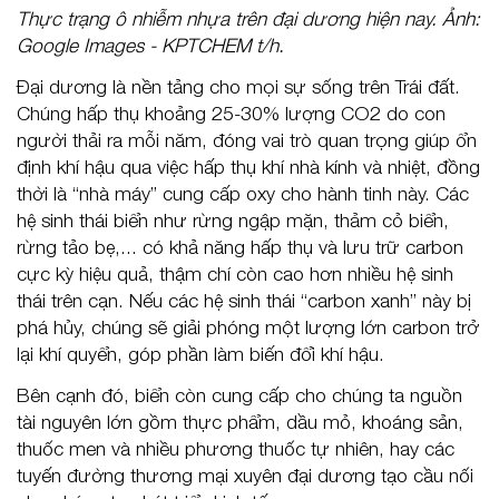
Thực trạng ô nhiễm nhựa trên đại dương hiện nay. Ảnh:
Google Images - KPTCHEM t/h.
Đại dương là nền tảng cho mọi sự sống trên Trái đất.
Chúng hấp thụ khoảng 25-30% lượng CO2 do con
người thải ra mỗi năm, đóng vai trò quan trọng giúp ổn
định khí hậu qua việc hấp thụ khí nhà kính và nhiệt, đồng
thời là “nhà máy” cung cấp oxy cho hành tinh này. Các
hệ sinh thái biển như rừng ngập mặn, thảm cỏ biển,
rừng tảo bẹ,... có khả năng hấp thụ và lưu trữ carbon
cực kỳ hiệu quả, thậm chí còn cao hơn nhiều hệ sinh
thái trên cạn. Nếu các hệ sinh thái “carbon xanh” này bị
phá hủy, chúng sẽ giải phóng một lượng lớn carbon trở
lại khí quyển, góp phần làm biến đổi khí hậu.
Bên cạnh đó, biển còn cung cấp cho chúng ta nguồn
tài nguyên lớn gồm thực phẩm, dầu mỏ, khoáng sản,
thuốc men và nhiều phương thuốc tự nhiên, hay các
tuyến đường thương mại xuyên đại dương tạo cầu nối