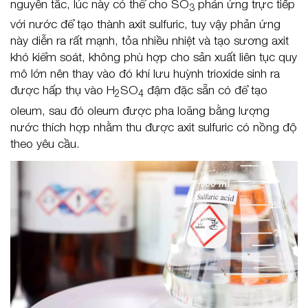
nguyên tắc, lúc này có thể cho SO
phản ứng trực tiếp
3
với nước để tạo thành axit sulfuric, tuy vậy phản ứng
này diễn ra rất mạnh, tỏa nhiều nhiệt và tạo sương axit
khó kiểm soát, không phù hợp cho sản xuất liên tục quy
mô lớn nên thay vào đó khí lưu huỳnh trioxide sinh ra
được hấp thụ vào H
SO
đậm đặc sẵn có để tạo
2
4
oleum, sau đó oleum được pha loãng bằng lượng
nước thích hợp nhằm thu được axit sulfuric có nồng độ
theo yêu cầu.