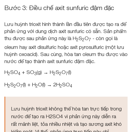
Bước 3: Điều chế axit sunfuric đậm đặc
Lưu huỳnh trioxit hình thành lần đầu tiên được tạo ra để
phản ứng với dung dịch axit sunfuric có sẵn. Sản phẩm
thu được sau phản ứng này là H
S
O
- còn gọi là
2
2
7
oleum hay axit disulfuric hoặc axit pyrosulfuric (một lưu
huỳnh oxoacid). Sau cùng, hòa tan oleum thu được vào
nước để tạo thành axit sunfuric đậm đặc.
H
SO
+ SO
(g) → H
S
O
(l)
2
4
3
2
2
7
H
S
O
(l) + H
O(l) → 2H
SO
2
2
7
2
2
4
Lưu huỳnh trioxit không thể hòa tan trực tiếp trong
nước để tạo ra H2SO4 vì phản ứng này diễn ra
rất mãnh liệt, tỏa nhiều nhiệt và tạo sương axit khó
kiểm soát. Vì thế, phản ứng trực tiếp này chỉ