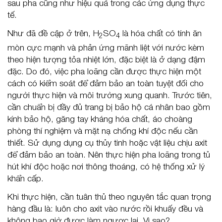
sau pha cũng như hiệu quả trong các ứng dụng thực
tế.
Như đã đề cập ở trên, H
SO
là hóa chất có tính ăn
2
4
mòn cực mạnh và phản ứng mãnh liệt với nước kèm
theo hiện tượng tỏa nhiệt lớn, đặc biệt là ở dạng đậm
đặc. Do đó, việc pha loãng cần được thực hiện một
cách có kiểm soát để đảm bảo an toàn tuyệt đối cho
người thực hiện và môi trường xung quanh. Trước tiên,
cần chuẩn bị đầy đủ trang bị bảo hộ cá nhân bao gồm
kính bảo hộ, găng tay kháng hóa chất, áo choàng
phòng thí nghiệm và mặt nạ chống khí độc nếu cần
thiết. Sử dụng dụng cụ thủy tinh hoặc vật liệu chịu axit
để đảm bảo an toàn. Nên thực hiện pha loãng trong tủ
hút khí độc hoặc nơi thông thoáng, có hệ thống xử lý
khẩn cấp.
Khi thực hiện, cần tuân thủ theo nguyên tắc quan trọng
hàng đầu là: luôn cho axit vào nước rồi khuấy đều và
không bao giờ được làm ngược lại. Vì sao?