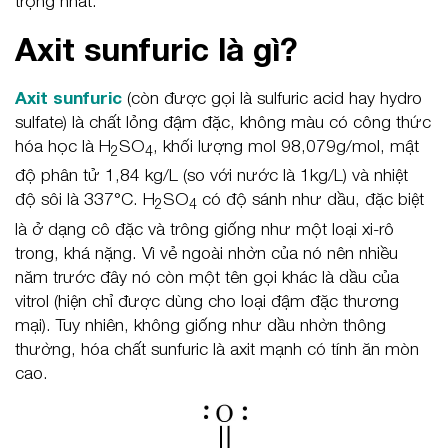
trọng nhất.
Axit sunfuric là gì?
Axit sunfuric
(còn được gọi là sulfuric acid hay hydro
sulfate) là chất lỏng đậm đặc, không màu có công thức
hóa học là H
SO
, khối lượng mol 98,079g/mol, mật
2
4
độ phân tử 1,84 kg/L (so với nước là 1kg/L) và nhiệt
độ sôi là 337°C. H
SO
có độ sánh như dầu, đặc biệt
2
4
là ở dạng cô đặc và trông giống như một loại xi-rô
trong, khá nặng. Vì vẻ ngoài nhờn của nó nên nhiều
năm trước đây nó còn một tên gọi khác là dầu của
vitrol (hiện chỉ được dùng cho loại đậm đặc thương
mại). Tuy nhiên, không giống như dầu nhờn thông
thường, hóa chất sunfuric là axit mạnh có tính ăn mòn
cao.