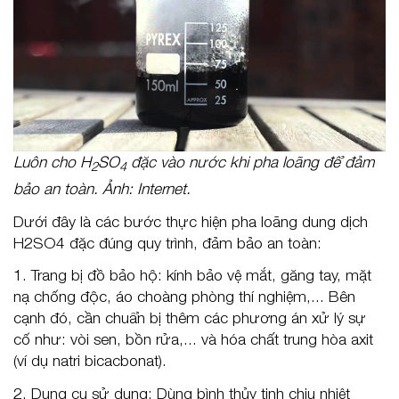
Luôn cho H
SO
đặc vào nước khi pha loãng để đảm
2
4
bảo an toàn. Ảnh: Internet.
Dưới đây là các bước thực hiện pha loãng dung dịch
H2SO4 đặc đúng quy trình, đảm bảo an toàn:
1. Trang bị đồ bảo hộ: kính bảo vệ mắt, găng tay, mặt
nạ chống độc, áo choàng phòng thí nghiệm,... Bên
cạnh đó, cần chuẩn bị thêm các phương án xử lý sự
cố như: vòi sen, bồn rửa,... và hóa chất trung hòa axit
(ví dụ natri bicacbonat).
2. Dụng cụ sử dụng: Dùng bình thủy tinh chịu nhiệt