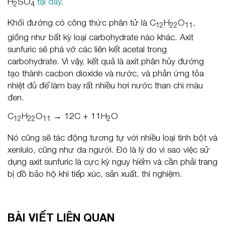
H
SO
tại đây
.
2
4
Khối đường có công thức phân tử là C
H
O
,
12
22
11
giống như bất kỳ loại carbohydrate nào khác. Axit
sunfuric sẽ phá vỡ các liên kết acetal trong
carbohydrate. Vì vậy, kết quả là axit phân hủy đường
tạo thành cacbon dioxide và nước, và phản ứng tỏa
nhiệt đủ để làm bay rất nhiều hơi nước than chì màu
đen.
C
H
O
→ 12C + 11H
O
12
22
11
2
Nó cũng sẽ tác động tương tự với nhiều loại tinh bột và
xenlulo, cũng như da người. Đó là lý do vì sao việc sử
dụng axit sunfuric là cực kỳ nguy hiểm và cần phải trang
bị đồ bảo hộ khi tiếp xúc, sản xuất, thí nghiệm.
BÀI VIẾT LIÊN QUAN