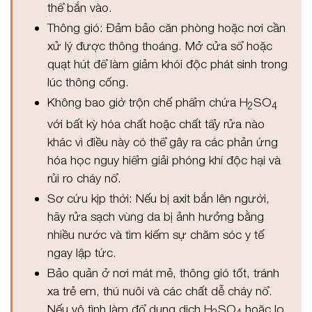
thể bắn vào.
Thông gió: Đảm bảo căn phòng hoặc nơi cần
xử lý được thông thoáng. Mở cửa sổ hoặc
quạt hút để làm giảm khói độc phát sinh trong
lúc thông cống.
Không bao giờ trộn chế phẩm chứa H
SO
2
4
với bất kỳ hóa chất hoặc chất tẩy rửa nào
khác vì điều này có thể gây ra các phản ứng
hóa học nguy hiểm giải phóng khí độc hại và
rủi ro cháy nổ.
Sơ cứu kịp thời: Nếu bị axit bắn lên người,
hãy rửa sạch vùng da bị ảnh hưởng bằng
nhiều nước và tìm kiếm sự chăm sóc y tế
ngay lập tức.
Bảo quản ở nơi mát mẻ, thông gió tốt, tránh
xa trẻ em, thú nuôi và các chất dễ cháy nổ.
Nếu vô tình làm đổ dung dịch H
SO
hoặc lọ