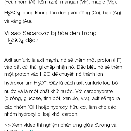
(Fe), nhôm (Al), kẽm (Zn), mangan (Mn), magie (Mg).
H
SO
loãng không tác dụng với đồng (Cu), bạc (Ag)
2
4
và vàng (Au).
Vì sao Sacarozơ bị hóa đen trong
H
SO
đặc?
2
4
+
Axit sunfuric là axit mạnh, nó sẽ thêm một proton (H
)
vào bất cứ thứ gì chấp nhận nó. Đặc biệt, nó sẽ thêm
một proton vào H2O để chuyển nó thành ion
+
hydroxonium H
O
. Đây là cách axit sunfuric loại bỏ
3
nước và là một chất khử nước. Với carbohydrate
(đường, glucose, tinh bột, xenlulo, v.v.), axit sẽ tạo ra
-
các nhóm
OH hoặc hydroxyl hữu cơ, làm cho các
nhóm hydroxyl bị loại khỏi carbon.
>> Xem video thí nghiệm phản ứng giữa đường và