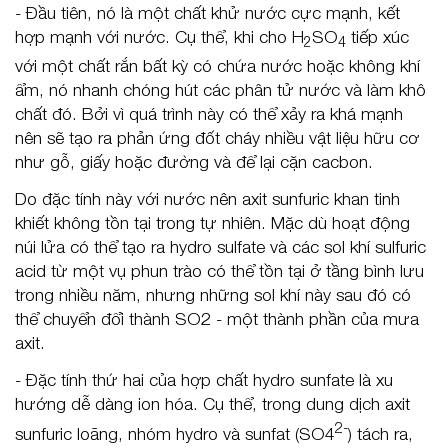
- Đầu tiên, nó là một chất khử nước cực mạnh, kết
hợp mạnh với nước. Cụ thể, khi cho H
SO
tiếp xúc
2
4
với một chất rắn bất kỳ có chứa nước hoặc không khí
ẩm, nó nhanh chóng hút các phân tử nước và làm khô
chất đó. Bởi vì quá trình này có thể xảy ra khá mạnh
nên sẽ tạo ra phản ứng đốt cháy nhiều vật liệu hữu cơ
như gỗ, giấy hoặc đường và để lại cặn cacbon.
Do đặc tính này với nước nên axit sunfuric khan tinh
khiết không tồn tại trong tự nhiên. Mặc dù hoạt động
núi lửa có thể tạo ra hydro sulfate và các sol khí sulfuric
acid từ một vụ phun trào có thể tồn tại ở tầng bình lưu
trong nhiều năm, nhưng những sol khí này sau đó có
thể chuyển đổi thành SO2 - một thành phần của mưa
axit.
- Đặc tính thứ hai của hợp chất hydro sunfate là xu
hướng dễ dàng ion hóa. Cụ thể, trong dung dịch axit
2-
sunfuric loãng, nhóm hydro và sunfat (SO4
) tách ra,