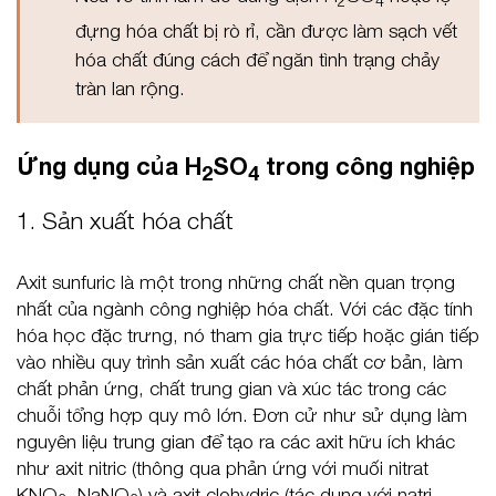
2
4
đựng hóa chất bị rò rỉ, cần được làm sạch vết
hóa chất đúng cách để ngăn tình trạng chảy
tràn lan rộng.
Ứng dụng của H
SO
trong công nghiệp
2
4
1. Sản xuất hóa chất
Axit sunfuric là một trong những chất nền quan trọng
nhất của ngành công nghiệp hóa chất. Với các đặc tính
hóa học đặc trưng, nó tham gia trực tiếp hoặc gián tiếp
vào nhiều quy trình sản xuất các hóa chất cơ bản, làm
chất phản ứng, chất trung gian và xúc tác trong các
chuỗi tổng hợp quy mô lớn. Đơn cử như sử dụng làm
nguyên liệu trung gian để tạo ra các axit hữu ích khác
như axit nitric (thông qua phản ứng với muối nitrat
KNO
, NaNO
) và axit clohydric (tác dụng với natri