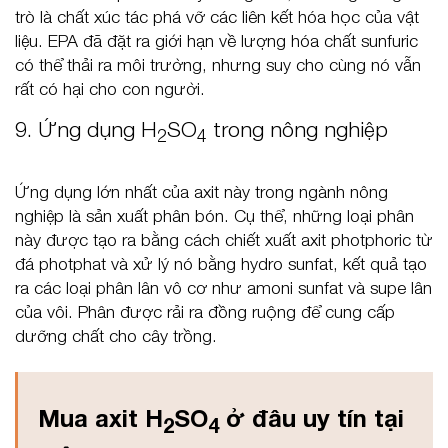
trò là chất xúc tác phá vỡ các liên kết hóa học của vật
liệu. EPA đã đặt ra giới hạn về lượng hóa chất sunfuric
có thể thải ra môi trường, nhưng suy cho cùng nó vẫn
rất có hại cho con người.
9. Ứng dụng H
SO
trong nông nghiệp
2
4
Ứng dụng lớn nhất của axit này trong ngành nông
nghiệp là sản xuất phân bón. Cụ thể, những loại phân
này được tạo ra bằng cách chiết xuất axit photphoric từ
đá photphat và xử lý nó bằng hydro sunfat, kết quả tạo
ra các loại phân lân vô cơ như amoni sunfat và supe lân
của vôi. Phân được rải ra đồng ruộng để cung cấp
dưỡng chất cho cây trồng.
Mua axit H
SO
ở đâu uy tín tại
2
4