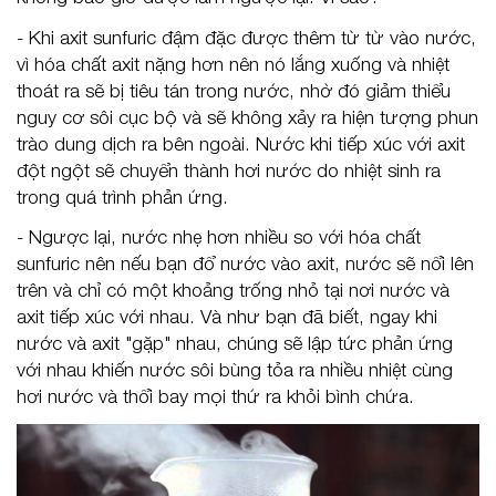
- Khi axit sunfuric đậm đặc được thêm từ từ vào nước,
vì hóa chất axit nặng hơn nên nó lắng xuống và nhiệt
thoát ra sẽ bị tiêu tán trong nước, nhờ đó giảm thiểu
nguy cơ sôi cục bộ và sẽ không xảy ra hiện tượng phun
trào dung dịch ra bên ngoài. Nước khi tiếp xúc với axit
đột ngột sẽ chuyển thành hơi nước do nhiệt sinh ra
trong quá trình phản ứng.
- Ngược lại, nước nhẹ hơn nhiều so với hóa chất
sunfuric nên nếu bạn đổ nước vào axit, nước sẽ nổi lên
trên và chỉ có một khoảng trống nhỏ tại nơi nước và
axit tiếp xúc với nhau. Và như bạn đã biết, ngay khi
nước và axit "gặp" nhau, chúng sẽ lập tức phản ứng
với nhau khiến nước sôi bùng tỏa ra nhiều nhiệt cùng
hơi nước và thổi bay mọi thứ ra khỏi bình chứa.