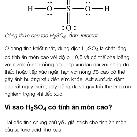
Công thức cấu tạo H
SO
. Ảnh: Internet.
2
4
Ở dạng tinh khiết nhất, dung dịch H
SO
là chất lỏng
2
4
có tính ăn mòn cao với độ pH 0,5 và có thể pha loãng
với nước ở mọi nồng độ. Tiếp xúc lâu dài với nồng độ
thấp hoặc tiếp xúc ngắn hạn với nồng độ cao có thể
gây ảnh hưởng xấu đến sức khỏe. Axit sunfuric đậm
đặc rất nguy hiểm, gây bỏng da và gây tổn thương mô
nghiêm trọng khi tiếp xúc.
Vì sao H
SO
có tính ăn mòn cao?
2
4
Hai đặc tính chung chủ yếu giải thích cho tính ăn mòn
của sulfuric acid như sau: