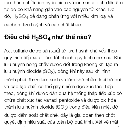
tạo thành nhiều ion hydronium và ion sunfat tích điện âm
tự do có khả năng gắn vào các nguyên tử khác. Do
đó, H
SO
dễ dàng phản ứng với nhiều kim loại và
2
4
cacbon, lưu huỳnh và các chất khác.
Điều chế H
SO
như thế nào?
2
4
Axit sulfuric được sản xuất từ lưu huỳnh chủ yếu theo
quy trình tiếp xúc. Tóm tắt nhanh quy trình như sau: Khi
lưu huỳnh nóng chảy được đốt trong không khí tạo ra
lưu huỳnh dioxide (SO
), dòng khí này sau khi hình
2
thành phải được làm sạch và làm khô nhằm loại bỏ bụi
và các tạp chất có thể gây nhiễm độc xúc tác. Tiếp
theo, dòng khí được dẫn qua hệ thống tháp tiếp xúc có
chứa chất xúc tác vanadi pentoxide và được oxi hóa
thành lưu huỳnh trioxide (SO
) trong điều kiện nhiệt độ
3
được kiểm soát chặt chẽ, đây là giai đoạn then chốt
quyết định hiệu suất của toàn bộ quá trình. Xét về mặt