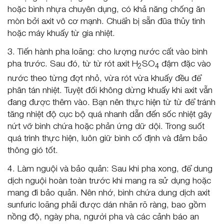
hoặc bình nhựa chuyên dụng, có khả năng chống ăn
mòn bởi axit vô cơ mạnh. Chuẩn bị sẵn đũa thủy tinh
hoặc máy khuấy từ gia nhiệt.
3. Tiến hành pha loãng: cho lượng nước cất vào bình
pha trước. Sau đó, từ từ rót axit H
SO
đậm đặc vào
2
4
nước theo từng đợt nhỏ, vừa rót vừa khuấy đều để
phân tán nhiệt. Tuyệt đối không dừng khuấy khi axit vẫn
đang được thêm vào. Bạn nên thực hiện từ từ để tránh
tăng nhiệt độ cục bộ quá nhanh dẫn đến sốc nhiệt gây
nứt vỡ bình chứa hoặc phản ứng dữ dội. Trong suốt
quá trình thực hiện, luôn giữ bình cố định và đảm bảo
thông gió tốt.
4. Làm nguội và bảo quản: Sau khi pha xong, để dung
dịch nguội hoàn toàn trước khi mang ra sử dụng hoặc
mang đi bảo quản. Nên nhớ, bình chứa dung dịch axit
sunfuric loãng phải được dán nhãn rõ ràng, bao gồm
nồng độ, ngày pha, người pha và các cảnh báo an