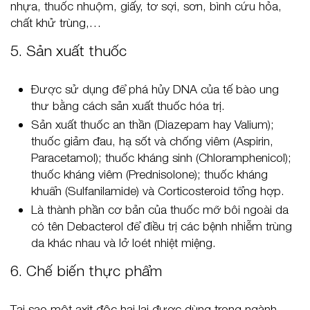
nhựa, thuốc nhuộm, giấy, tơ sợi, sơn, bình cứu hỏa,
chất khử trùng,…
5. Sản xuất thuốc
Được sử dụng để phá hủy DNA của tế bào ung
thư bằng cách sản xuất thuốc hóa trị.
Sản xuất thuốc an thần (Diazepam hay Valium);
thuốc giảm đau, hạ sốt và chống viêm (Aspirin,
Paracetamol); thuốc kháng sinh (Chloramphenicol);
thuốc kháng viêm (Prednisolone); thuốc kháng
khuẩn (Sulfanilamide) và Corticosteroid tổng hợp.
Là thành phần cơ bản của thuốc mỡ bôi ngoài da
có tên Debacterol để điều trị các bệnh nhiễm trùng
da khác nhau và lở loét nhiệt miệng.
6. Chế biến thực phẩm
Tại sao một axit độc hại lại được dùng trong ngành