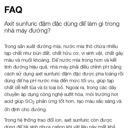
FAQ
Axit sunfuric đậm đặc dùng để làm gì trong
nhà máy đường?
Trong sản xuất đường mía, nước mía thô chứa nhiều
tạp chất như bùn đất, chất hữu cơ, vi sinh vật, chất gây
màu và muối khoáng. Để nước mía trong hơn và kết
tinh đường hiệu quả, nhà máy phải điều chỉnh pH bằng
cách sử dụng axit sunfuric đậm đặc được pha loãng rồi
dùng để hạ pH nước mía đến mức tối ưu, giúp tạp
chất dễ kết tủa và bị loại bỏ. Ngoài ra, trong các dây
chuyền áp dụng công nghệ sulfit hóa, môi trường hơi
acid giúp SO
phản ứng tốt hơn, tạo màu sắc sáng và
2
ổn định cho đường.
Trong hệ thống trao đổi ion, axit sunfuric còn được
dùng để tái sinh nhựa cation khi vật liệu này mất khả