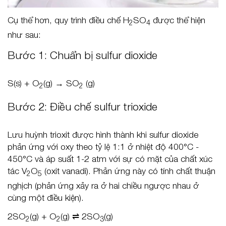
Cụ thể hơn, quy trình điều chế H
SO
được thể hiện
2
4
như sau:
Bước 1: Chuẩn bị sulfur dioxide
S(s) + O
(g) → SO
(g)
2
2
Bước 2: Điều chế sulfur trioxide
Lưu huỳnh trioxit được hình thành khi sulfur dioxide
phản ứng với oxy theo tỷ lệ 1:1 ở nhiệt độ 400°C -
450°C và áp suất 1-2 atm với sự có mặt của chất xúc
tác V
O
(oxit vanadi). Phản ứng này có tính chất thuận
2
5
nghịch (phản ứng xảy ra ở hai chiều ngược nhau ở
cùng một điều kiện).
2SO
(g) + O
(g) ⇌ 2SO
(g)
2
2
3