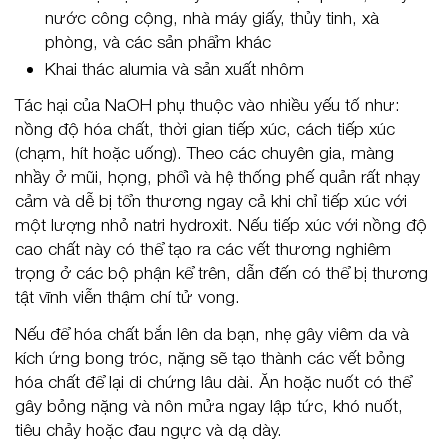
nước công cộng, nhà máy giấy, thủy tinh, xà
phòng, và các sản phẩm khác
Khai thác alumia và sản xuất nhôm
Tác hại của NaOH phụ thuộc vào nhiều yếu tố như:
nồng độ hóa chất, thời gian tiếp xúc, cách tiếp xúc
(chạm, hít hoặc uống). Theo các chuyên gia, màng
nhầy ở mũi, họng, phổi và hệ thống phế quản rất nhạy
cảm và dễ bị tổn thương ngay cả khi chỉ tiếp xúc với
một lượng nhỏ natri hydroxit. Nếu tiếp xúc với nồng độ
cao chất này có thể tạo ra các vết thương nghiêm
trọng ở các bộ phận kể trên, dẫn đến có thể bị thương
tật vĩnh viễn thậm chí tử vong.
Nếu để hóa chất bắn lên da bạn, nhẹ gây viêm da và
kích ứng bong tróc, nặng sẽ tạo thành các vết bỏng
hóa chất để lại di chứng lâu dài. Ăn hoặc nuốt có thể
gây bỏng nặng và nôn mửa ngay lập tức, khó nuốt,
tiêu chảy hoặc đau ngực và dạ dày.