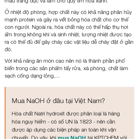
màu trắng đục và làm cho quỳ tím hóa xanh.
Ở nhiệt độ phòng, hợp chất này có khả năng phân hủy
mạnh protein và gây ra vết bỏng hóa chất cho cơ thể
con người. Ngoài ra, hóa chất này có thể hấp thụ hơi
ẩm trong không khí và sinh nhiệt, lượng nhiệt được tạo
ra có thể đủ để gây cháy các vật liệu dễ cháy đặt ở gần
đó.
Với khả năng ăn mòn cao nên nó là thành phần phổ
biến trong các sản phẩm tẩy rửa, xà phòng, chất làm
sạch cống dạng lỏng,...
Mua NaOH ở đâu tại Việt Nam?
Hóa chất Natri hydroxit được phân loại là hàng
hóa nguy hiểm - có số UN là 1823 - nên cần
được áp dụng các biện pháp an toàn khi vận
chuyển. Do vậy, khi
mua NaOH
tại KPTCHEM với