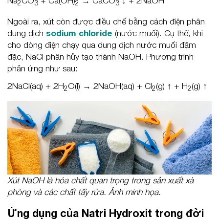
Na
CO
+ Ca(OH)
→ CaCO
↓ + 2NaOH
2
3
2
3
Ngoài ra, xút còn được điều chế bằng cách điện phân
dung dịch
sodium chloride
(nước muối). Cụ thể, khi
cho dòng điện chạy qua dung dịch nước muối đậm
đặc, NaCl phân hủy tạo thành NaOH. Phương trình
phản ứng như sau:
2NaCl(aq) + 2H
O(l) → 2NaOH(aq) + Cl
(g) ↑ + H
(g) ↑
2
2
2
Xút NaOH là hóa chất quan trọng trong sản xuất xà
phòng và các chất tẩy rửa. Ảnh minh họa.
Ứng dụng của Natri Hydroxit trong đời