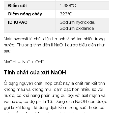
Điểm sôi
1.388°C
Điểm nóng chảy
323°C
ID IUPAC
Sodium hydroxide,
Sodium oxidanide
Natri hydroxit là chất điện li mạnh vì nó tan nhiều trong
nước. Phương trình điện li NaOH được biểu diễn như
sau:
+
−
NaOH → Na
+ OH
Tính chất của xút NaOH
Ở dạng nguyên chất, hợp chất này là chất rắn kết tinh
không màu và không mùi, đậm đặc hơn nhiều so với
nước, có khả năng phản ứng dữ dội với axit mạnh và
với nước, có độ pH là 13. Dung dịch NaOH còn được
gọi là xút lỏng - là dung dịch kiềm trong suốt hoặc có