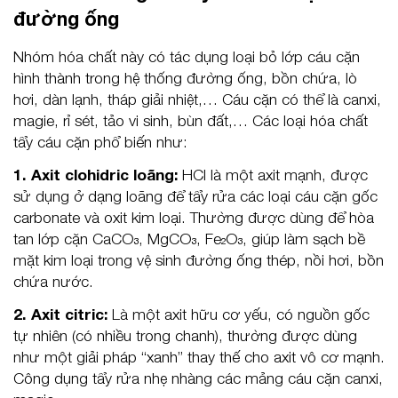
đường ống
Nhóm hóa chất này có tác dụng loại bỏ lớp cáu cặn
hình thành trong hệ thống đường ống, bồn chứa, lò
hơi, dàn lạnh, tháp giải nhiệt,… Cáu cặn có thể là canxi,
magie, rỉ sét, tảo vi sinh, bùn đất,… Các loại hóa chất
tẩy cáu cặn phổ biến như:
1. Axit clohidric loãng:
HCl là một axit mạnh, được
sử dụng ở dạng loãng để tẩy rửa các loại cáu cặn gốc
carbonate và oxit kim loại. Thường được dùng để hòa
tan lớp cặn CaCO₃, MgCO₃, Fe₂O₃, giúp làm sạch bề
mặt kim loại trong vệ sinh đường ống thép, nồi hơi, bồn
chứa nước.
2. Axit citric:
Là một axit hữu cơ yếu, có nguồn gốc
tự nhiên (có nhiều trong chanh), thường được dùng
như một giải pháp “xanh” thay thế cho axit vô cơ mạnh.
Công dụng tẩy rửa nhẹ nhàng các mảng cáu cặn canxi,