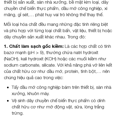
thiết bị sản xuất, sàn nhà xưởng, bề mặt kim loại, dây
chuyền chế biến thực phẩm, dầu mỡ công nghiệp, xi
măng, gỉ sét,… phát huy vai trò không thể thay thế.
Mỗi loại hóa chất đều mang những đặc tính riêng biệt
và phù hợp với từng loại chất bẩn, vật liệu, thiết bị hoặc
dây chuyền sản xuất khác nhau. Trong đó:
1. Chất làm sạch gốc kiềm:
Là các hợp chất có tính
bazơ mạnh (pH > 9), thường chứa natri hydroxit
(NaOH), kali hydroxit (KOH) hoặc các muối kiềm như
sodium carbonate, silicate. Với khả năng phá vỡ liên kết
của chất hữu cơ như dầu mỡ, protein, tinh bột,… nên
chúng hiệu quả cao trong việc:
Tẩy dầu mỡ công nghiệp bám trên thiết bị, sàn nhà
xưởng, khuôn máy.
Vệ sinh dây chuyền chế biến thực phẩm có dính
chất hữu cơ như mỡ động vật, sữa, lòng trắng
trứng.