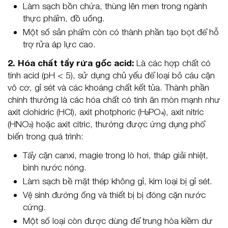
Làm sạch bồn chứa, thùng lên men trong ngành
thực phẩm, đồ uống.
Một số sản phẩm còn có thành phần tạo bọt để hỗ
trợ rửa áp lực cao.
2. Hóa chất tẩy rửa gốc acid:
Là các hợp chất có
tính acid (pH < 5), sử dụng chủ yếu để loại bỏ cáu cặn
vô cơ, gỉ sét và các khoáng chất kết tủa. Thành phần
chính thường là các hóa chất có tính ăn mòn mạnh như
axit clohidric (HCl), axit photphoric (H₃PO₄), axit nitric
(HNO₃) hoặc axit citric, thường được ứng dụng phổ
biến trong quá trình:
Tẩy cặn canxi, magie trong lò hơi, tháp giải nhiệt,
bình nước nóng.
Làm sạch bề mặt thép không gỉ, kim loại bị gỉ sét.
Vệ sinh đường ống và thiết bị bị đóng cặn nước
cứng.
Một số loại còn được dùng để trung hòa kiềm dư