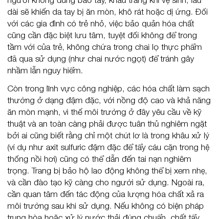
dài sẽ khiến da tay bị ăn mòn, khô rát hoặc dị ứng. Đối
với các gia đình có trẻ nhỏ, việc bảo quản hóa chất
cũng cần đặc biệt lưu tâm, tuyệt đối không để trong
tầm với của trẻ, không chứa trong chai lọ thực phẩm
đã qua sử dụng (như chai nước ngọt) để tránh gây
nhầm lẫn nguy hiểm.
Còn trong lĩnh vực công nghiệp, các hóa chất làm sạch
thường ở dạng đậm đặc, với nồng độ cao và khả năng
ăn mòn mạnh, vì thế môi trường ở đây yêu cầu về kỹ
thuật và an toàn càng phải được tuân thủ nghiêm ngặt
bởi ai cũng biết rằng chỉ một chút lơ là trong khâu xử lý
(ví dụ như axit sulfuric đậm đặc để tẩy cáu cặn trong hệ
thống nồi hơi) cũng có thể dẫn đến tai nạn nghiêm
trọng. Trang bị bảo hộ lao động không thể bị xem nhẹ,
và cần đào tạo kỹ càng cho người sử dụng. Ngoài ra,
cần quan tâm đến tác động của lượng hóa chất xả ra
môi trường sau khi sử dụng. Nếu không có biện pháp
trung hòa hoặc xử lý nước thải đúng chuẩn, chất tẩy