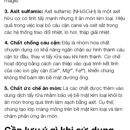
magie.
3. Axit sulfamic:
Axit sulfamic (NH₂SO₃H) là một axit
hữu cơ có tính tẩy mạnh nhưng ít ăn mòn kim loại. Hiệu
quả trong việc loại bỏ cáu cặn canxi và oxit sắt trong
các hệ thống trao đổi nhiệt, lò hơi, tháp giải nhiệt.
4. Chất chống cáu cặn:
Đây là nhóm hóa chất
chuyên dụng có khả năng ngăn chặn sự hình thành cáu
cặn từ đầu, thay vì tẩy rửa sau khi hình thành. Cơ chế
hoạt động bằng cách can thiệp vào quá trình kết tinh
của các ion gây cặn (Ca²⁺, Mg²⁺, Fe³⁺), khiến chúng
không thể bám lên bề mặt đường ống.
5. Chất ức chế ăn mòn:
Là các chất được thêm vào
dung dịch tẩy rửa nhằm bảo vệ bề mặt kim loại khỏi bị
ăn mòn trong quá trình làm sạch bằng axit. Cụ thể,
chúng tạo lớp màng mỏng trên bề mặt kim loại và làm
chậm phản ứng ăn mòn.