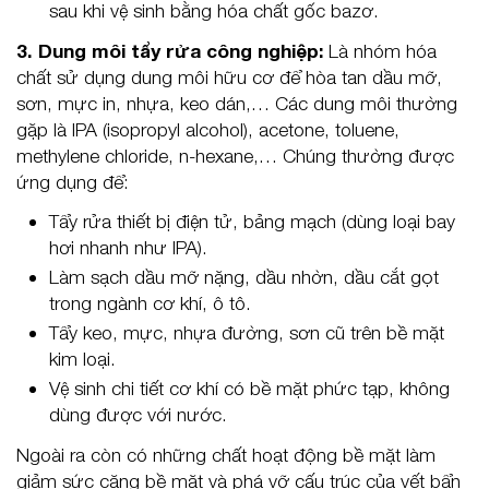
sau khi vệ sinh bằng hóa chất gốc bazơ.
3. Dung môi tẩy rửa công nghiệp:
Là nhóm hóa
chất sử dụng dung môi hữu cơ để hòa tan dầu mỡ,
sơn, mực in, nhựa, keo dán,… Các dung môi thường
gặp là IPA (isopropyl alcohol), acetone, toluene,
methylene chloride, n-hexane,… Chúng thường được
ứng dụng để:
Tẩy rửa thiết bị điện tử, bảng mạch (dùng loại bay
hơi nhanh như IPA).
Làm sạch dầu mỡ nặng, dầu nhờn, dầu cắt gọt
trong ngành cơ khí, ô tô.
Tẩy keo, mực, nhựa đường, sơn cũ trên bề mặt
kim loại.
Vệ sinh chi tiết cơ khí có bề mặt phức tạp, không
dùng được với nước.
Ngoài ra còn có những chất hoạt động bề mặt làm
giảm sức căng bề mặt và phá vỡ cấu trúc của vết bẩn