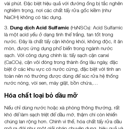
vài phút. Đặc biệt hiệu quả với đường ống bị tắc nghẽn
nghiêm trọng, nơi các chất tẩy rửa gốc kiềm (như
NaOH) không có tác dụng.
3.
Dung dịch Acid Sulfamic
(H₃NSO₃): Acid Sulfamic
là một acid yếu ở dạng tinh thể trắng, tan tốt trong
nước. Đây là chất tẩy cặn không khói, không độc, ít ăn
mòn, được ứng dụng phổ biến trong ngành nước
sạch. Với công dụng chính là: tẩy sạch cặn canxi
(CaCO₃), cặn vôi đóng trong thành ống lâu ngày, đặc
biệt ở các khu vực có nước cứng, đặc biệt với tính an
toàn nên nó thường được dùng để súc rửa hệ thống
nước nóng, vòi sen, máy giặt, bồn chứa,…
Hóa chất loại bỏ dầu mỡ
Nếu chỉ dùng nước hoặc xà phòng thông thường, rất
khó để làm sạch triệt để dầu mỡ, thậm chí còn khiến
chúng lan rộng hơn. Chính vì thế, hóa chất tẩy rửa dầu
mỡ ra đời như một giải pháp chuyên dụng, hiệu quả và