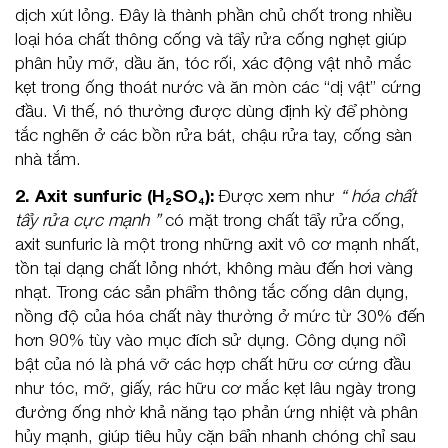
dịch xút lỏng. Đây là thành phần chủ chốt trong nhiều
loại hóa chất thông cống và tẩy rửa cống nghẹt giúp
phân hủy mỡ, dầu ăn, tóc rối, xác động vật nhỏ mắc
kẹt trong ống thoát nước và ăn mòn các “dị vật” cứng
đầu. Vì thế, nó thường được dùng định kỳ để phòng
tắc nghẽn ở các bồn rửa bát, chậu rửa tay, cống sàn
nhà tắm.
2. Axit sunfuric (H₂SO₄):
Được xem như
“ hóa chất
tẩy rửa cực mạnh ”
có mặt trong chất tẩy rửa cống,
axit sunfuric là một trong những axit vô cơ mạnh nhất,
tồn tại dạng chất lỏng nhớt, không màu đến hơi vàng
nhạt. Trong các sản phẩm thông tắc cống dân dụng,
nồng độ của hóa chất này thường ở mức từ 30% đến
hơn 90% tùy vào mục đích sử dụng. Công dụng nổi
bật của nó là phá vỡ các hợp chất hữu cơ cứng đầu
như tóc, mỡ, giấy, rác hữu cơ mắc kẹt lâu ngày trong
đường ống nhờ khả năng tạo phản ứng nhiệt và phân
hủy mạnh, giúp tiêu hủy cặn bẩn nhanh chóng chỉ sau