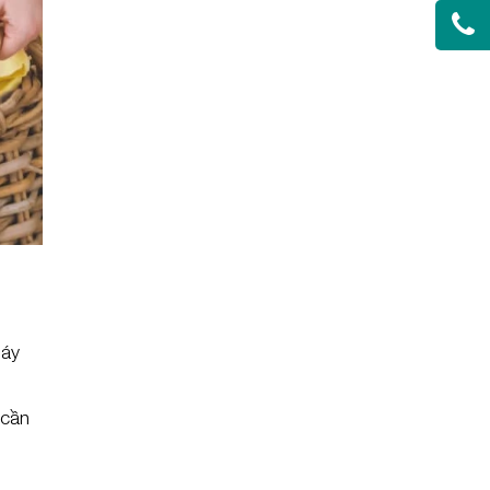
máy
 cần