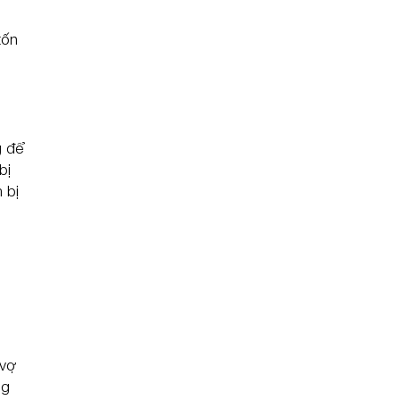
tốn
g để
bị
 bị
 vợ
ng