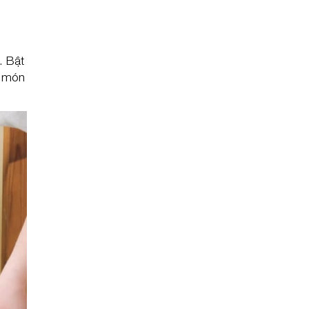
. Bật
i món