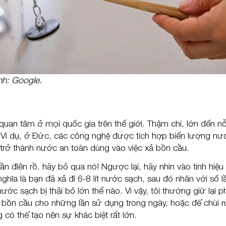
nh: Google.
uan tâm ở mọi quốc gia trên thế giới. Thậm chí, lớn đến nỗ
 Ví dụ, ở Đức, các công nghệ được tích hợp biến lượng nư
trở thành nước an toàn dùng vào việc xả bồn cầu.
n điên rồ, hãy bỏ qua nó! Ngược lại, hãy nhìn vào tính hiệu
ghĩa là bạn đã xả đi 6-8 lít nước sạch, sau đó nhân với số l
ớc sạch bị thải bỏ lớn thế nào. Vì vậy, tôi thường giữ lại p
bồn cầu cho những lần sử dụng trong ngày, hoặc để chùi 
 có thể tạo nên sự khác biệt rất lớn.