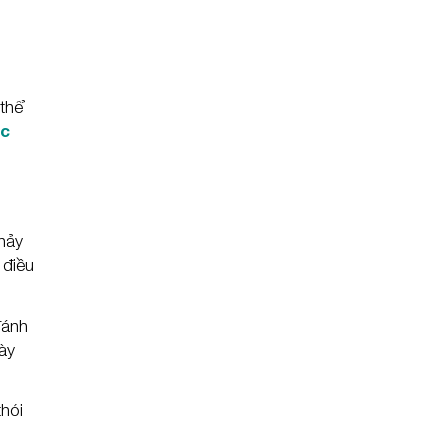
thể
ớc
hảy
 điều
đánh
ày
thói
.