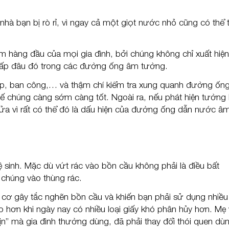
à bạn bị rò rỉ, vì ngay cả một giọt nước nhỏ cũng có thể 
tâm hàng đầu của mọi gia đình, bởi chúng không chỉ xuất hiện
nấp đâu đó trong các đường ống âm tường.
bếp, ban công,… và thậm chí kiểm tra xung quanh đường ốn
hế chúng càng sớm càng tốt. Ngoài ra, nếu phát hiện tường 
ửa vì rất có thể đó là dấu hiện của đường ống dẫn nước âm
vệ sinh. Mặc dù vứt rác vào bồn cầu không phải là điều bất
 chúng vào thùng rác.
uy cơ gây tắc nghẽn bồn cầu và khiến bạn phải sử dụng nhiều
 hơn khi ngày nay có nhiều loại giấy khó phân hủy hơn. Mẹ
 “xịn” mà gia đình thường dùng, đã phải thay đổi thói quen dù