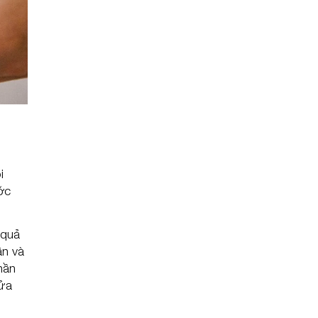
i
ớc
 quả
ần và
hần
rửa